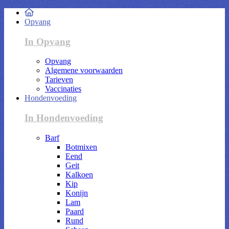
Opvang
In Opvang
Opvang
Algemene voorwaarden
Tarieven
Vaccinaties
Hondenvoeding
In Hondenvoeding
Barf
Botmixen
Eend
Geit
Kalkoen
Kip
Konijn
Lam
Paard
Rund