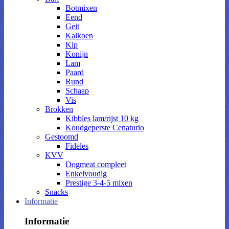
Botmixen
Eend
Geit
Kalkoen
Kip
Konijn
Lam
Paard
Rund
Schaap
Vis
Brokken
Kibbles lam/rijst 10 kg
Koudgeperste Cenaturio
Gestoomd
Fideles
KVV
Dogmeat compleet
Enkelvoudig
Prestige 3-4-5 mixen
Snacks
Informatie
Informatie