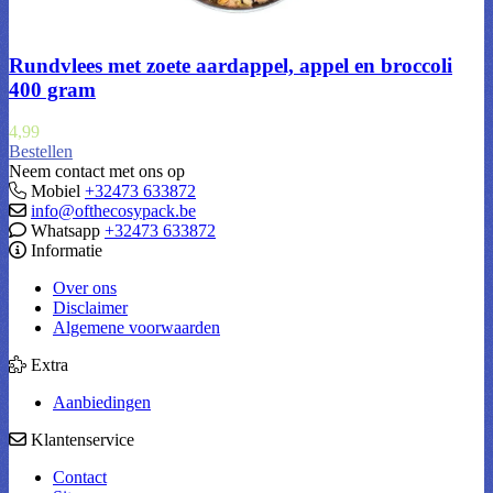
Rundvlees met zoete aardappel, appel en broccoli
400 gram
4,99
Bestellen
Neem contact met ons op
Mobiel
+32473 633872
info@ofthecosypack.be
Whatsapp
+32473 633872
Informatie
Over ons
Disclaimer
Algemene voorwaarden
Extra
Aanbiedingen
Klantenservice
Contact