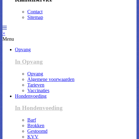
Contact
Sitemap
×
Menu
Opvang
In Opvang
Opvang
Algemene voorwaarden
Tarieven
Vaccinaties
Hondenvoeding
In Hondenvoeding
Barf
Brokken
Gestoomd
KVV