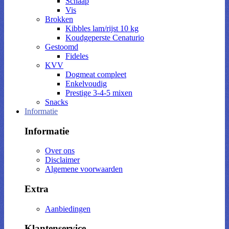
Schaap
Vis
Brokken
Kibbles lam/rijst 10 kg
Koudgeperste Cenaturio
Gestoomd
Fideles
KVV
Dogmeat compleet
Enkelvoudig
Prestige 3-4-5 mixen
Snacks
Informatie
Informatie
Over ons
Disclaimer
Algemene voorwaarden
Extra
Aanbiedingen
Klantenservice