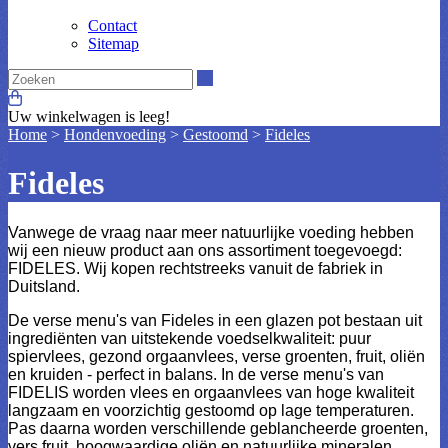
Contact
Sitemap
Zoeken
Uw winkelwagen is leeg!
Home
>
Hondenvoeding
>
Gestoomd
>
Fideles
Fideles
Vanwege de vraag naar meer natuurlijke voeding hebben
wij een nieuw product aan ons assortiment toegevoegd:
FIDELES. Wij kopen rechtstreeks vanuit de fabriek in
Duitsland.
De verse menu's van Fideles in een glazen pot bestaan uit
ingrediënten van uitstekende voedselkwaliteit: puur
spiervlees, gezond orgaanvlees, verse groenten, fruit, oliën
en kruiden - perfect in balans. In de verse menu's van
FIDELIS worden vlees en orgaanvlees van hoge kwaliteit
langzaam en voorzichtig gestoomd op lage temperaturen.
Pas daarna worden verschillende geblancheerde groenten,
vers fruit, hoogwaardige oliën en natuurlijke mineralen