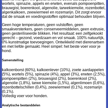
wortels, spinazie, appels en erwten, evenals pompoenpitten,
brauwgist, boerenkool, algenolie, tarwekiemolie, rozenbottel,
algenkalkoen, zeewiermeel en rozemarijn. Dit zorgt ervoor
dat de smaak en voedingsstoffen optimaal behouden blijven.
Geen hoge temperaturen, geen vulstoffen, geen
smaakversterkers, geen conserveermiddelen, geen extrusie,
geen gesteriliseerde blikken. Het resultaat: een zelfgekookt
gerecht – gezond, voedzaam en vol smaak. 100% natuurlijk,
0% kunstmatige toevoegingen. Ontwikkeld met dierenartsen
en met liefde gemaakt. Heel simpel: het beste voer voor je
hond.
Samenstelling
kalkoenborst (60%), kalkoenlever (10%), zoete aardappelen
(5%), wortels (5%), spinazie (4%), appel (3%), erwten (2,5%),
pompoenpitten (2%), brouwsgist (2%), boerenkool (2%),
algenolie (1,8%), tarwe kiemolie (1,5%), algenlimoen (0,6%),
rozenbottelschillen (0,4%), zeewiermeel (0,1%), rozemarijn
(0,1%).
Volledig voer voor honden.
Analytische bestanddelen