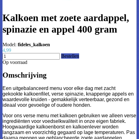
Kalkoen met zoete aardappel,
spinazie en appel 400 gram
Model:
fideles_kalkoen
4,99
Bestellen
Op voorraad
Omschrijving
Een uitgebalanceerd menu voor elke dag met zacht
gekookte kalkoenfilet, verse spinazie, knapperige appels en
waardevolle kruiden - gemakkelijk verteerbaar, gezond en
ideaal voor gevoelige of oudere honden.
Voor ons verse menu met kalkoen gebruiken we alleen verse
ingrediënten voor voedselkwaliteit in onze eigen fabriek.
Hoogwaardige kalkoenborst en kalkoenlever worden
langzaam en voorzichtig gegaard op lage temperaturen. Pas
daarna mengen we geblancheerde zoete aardappelen,