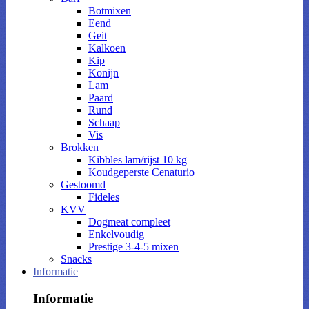
Botmixen
Eend
Geit
Kalkoen
Kip
Konijn
Lam
Paard
Rund
Schaap
Vis
Brokken
Kibbles lam/rijst 10 kg
Koudgeperste Cenaturio
Gestoomd
Fideles
KVV
Dogmeat compleet
Enkelvoudig
Prestige 3-4-5 mixen
Snacks
Informatie
Informatie