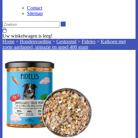
Contact
Sitemap
Zoeken
Uw winkelwagen is leeg!
Home
>
Hondenvoeding
>
Gestoomd
>
Fideles
>
Kalkoen met
zoete aardappel, spinazie en appel 400 gram