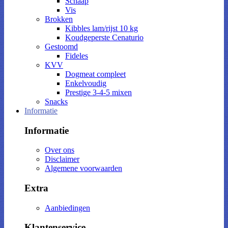
Schaap
Vis
Brokken
Kibbles lam/rijst 10 kg
Koudgeperste Cenaturio
Gestoomd
Fideles
KVV
Dogmeat compleet
Enkelvoudig
Prestige 3-4-5 mixen
Snacks
Informatie
Informatie
Over ons
Disclaimer
Algemene voorwaarden
Extra
Aanbiedingen
Klantenservice