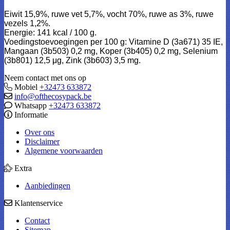
Eiwit 15,9%, ruwe vet 5,7%, vocht 70%, ruwe as 3%, ruwe
vezels 1,2%.
Energie: 141 kcal / 100 g.
Voedingstoevoegingen per 100 g: Vitamine D (3a671) 35 IE,
Mangaan (3b503) 0,2 mg, Koper (3b405) 0,2 mg, Selenium
(3b801) 12,5 μg, Zink (3b603) 3,5 mg.
Neem contact met ons op
Mobiel
+32473 633872
info@ofthecosypack.be
Whatsapp
+32473 633872
Informatie
Over ons
Disclaimer
Algemene voorwaarden
Extra
Aanbiedingen
Klantenservice
Contact
Sitemap