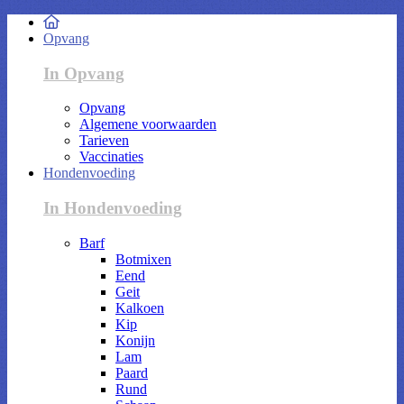
Opvang
In Opvang
Opvang
Algemene voorwaarden
Tarieven
Vaccinaties
Hondenvoeding
In Hondenvoeding
Barf
Botmixen
Eend
Geit
Kalkoen
Kip
Konijn
Lam
Paard
Rund