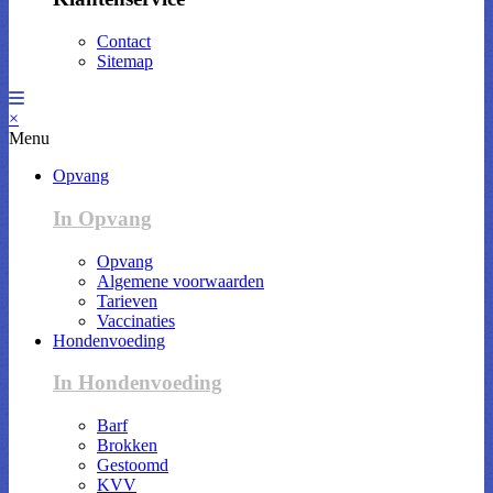
Contact
Sitemap
×
Menu
Opvang
In Opvang
Opvang
Algemene voorwaarden
Tarieven
Vaccinaties
Hondenvoeding
In Hondenvoeding
Barf
Brokken
Gestoomd
KVV