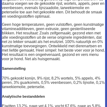
daarna voegen we de gekookte rijst, wortels, appels, peer en
veenbessen, evenals lijnzaadolie, tarwekiemolie en
peterselie toe aan het gekookte eten. Dit behoudt de smaak
en voedingsstoffen optimaal.
Geen hoge temperaturen, geen vulstoffen, geen kunstmatige
vitamineadditieven, geen extrusie, geen gesteriliseerde
blikken. Het resultaat: Zoals zelfgemaakt, gezond eten met
alle voedingsstoffen uit de verse originele ingrediënten, dat
net zo lekker smaakt als het eruitziet. 100% natuurlijk en 0%
kunstmatige toevoegingen. Ontwikkeld met dierenartsen en
met liefde gemaakt. Heel simpel: het beste voer voor je hond.
Het resultaat is een ongeëvenaard, gezond en vers menu
voor je hond. Net als huisgemaakt.
Samenstelling
70% gekookt konijn, 9% rijst, 8,2% wortels, 5% appels, 4%
peren, 3% guarkorrels, 0,5% veenbessen, 0,2% lijnolie, 0,1%
tarwekiemolie, peterselie.
Analytische bestanddelen
Eiwitten 13,2%, ruwe vet 4,1%, vocht 67,6%, ruwe as 5,8%,