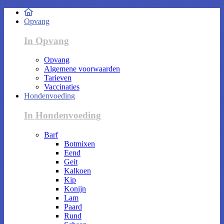
Opvang
In Opvang
Opvang
Algemene voorwaarden
Tarieven
Vaccinaties
Hondenvoeding
In Hondenvoeding
Barf
Botmixen
Eend
Geit
Kalkoen
Kip
Konijn
Lam
Paard
Rund