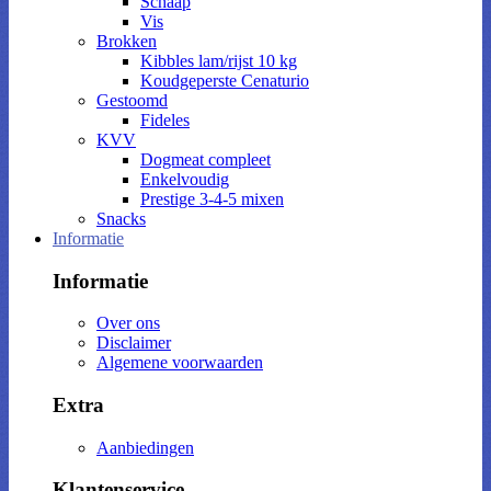
Schaap
Vis
Brokken
Kibbles lam/rijst 10 kg
Koudgeperste Cenaturio
Gestoomd
Fideles
KVV
Dogmeat compleet
Enkelvoudig
Prestige 3-4-5 mixen
Snacks
Informatie
Informatie
Over ons
Disclaimer
Algemene voorwaarden
Extra
Aanbiedingen
Klantenservice