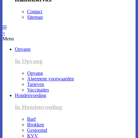
Contact
Sitemap
×
Menu
Opvang
In Opvang
Opvang
Algemene voorwaarden
Tarieven
Vaccinaties
Hondenvoeding
In Hondenvoeding
Barf
Brokken
Gestoomd
KVV