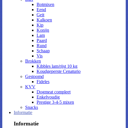
Botmixen
Eend
Geit
Kalkoen
Kip
Konijn
Lam
Paard
Rund
Schaap
Vis
Brokken
Kibbles lam/rijst 10 kg
Koudgeperste Cenaturio
Gestoomd
Fideles
KVV
Dogmeat compleet
Enkelvoudig
Prestige 3-4-5 mixen
Snacks
Informatie
Informatie