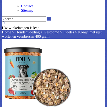
Contact
Sitemap
Zoeken
Uw winkelwagen is leeg!
Home
>
Hondenvoeding
>
Gestoomd
>
Fideles
>
Konijn met rijst,
wortel en veenbessen 400 gram