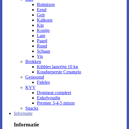
Botmixen
Eend
Geit
Kalkoen
Kip
Konijn
Lam
Paard
Rund
Schaap
Vis
Brokken
Kibbles lam/rijst 10 kg
Koudgeperste Cenaturio
Gestoomd
Fideles
KVV
Dogmeat compleet
Enkelvoudig
Prestige 3-4-5 mixen
Snacks
Informatie
Informatie