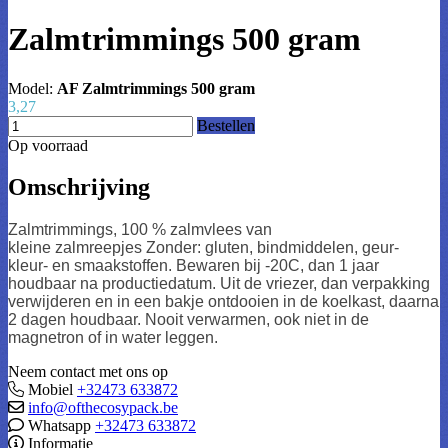
Zalmtrimmings 500 gram
Model:
AF Zalmtrimmings 500 gram
3,27
Bestellen
Op voorraad
Omschrijving
Zalmtrimmings, 100 % zalmvlees van
kleine zalmreepjes Zonder: gluten, bindmiddelen, geur-
kleur- en smaakstoffen. Bewaren bij -20C, dan 1 jaar
houdbaar na productiedatum. Uit de vriezer, dan verpakking
verwijderen en in een bakje ontdooien in de koelkast, daarna
2 dagen houdbaar. Nooit verwarmen, ook niet in de
magnetron of in water leggen.
Neem contact met ons op
Mobiel
+32473 633872
info@ofthecosypack.be
Whatsapp
+32473 633872
Informatie