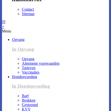
Contact
Sitemap
×
Menu
Opvang
In Opvang
Opvang
Algemene voorwaarden
Tarieven
Vaccinaties
Hondenvoeding
In Hondenvoeding
Barf
Brokken
Gestoomd
KVV