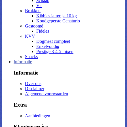
Schaap
Vis
Brokken
Kibbles lam/rijst 10 kg
Koudgeperste Cenaturio
Gestoomd
Fideles
KVV
Dogmeat compleet
Enkelvoudig
Prestige 3-4-5 mixen
Snacks
Informatie
Informatie
Over ons
Disclaimer
Algemene voorwaarden
Extra
Aanbiedingen
Klantenservice