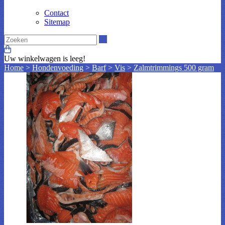
Contact
Sitemap
Zoeken
Uw winkelwagen is leeg!
Home
>
Hondenvoeding
>
Barf
>
Vis
>
Zalmtrimmings 500 gram