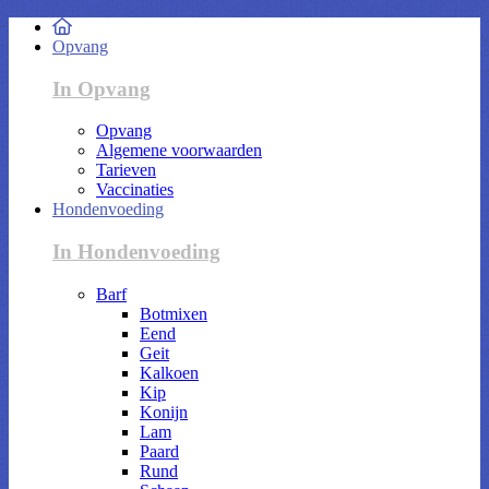
Opvang
In Opvang
Opvang
Algemene voorwaarden
Tarieven
Vaccinaties
Hondenvoeding
In Hondenvoeding
Barf
Botmixen
Eend
Geit
Kalkoen
Kip
Konijn
Lam
Paard
Rund