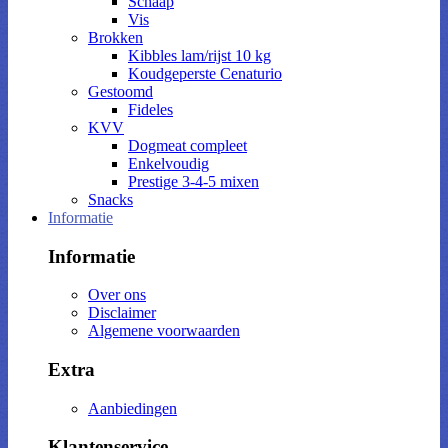
Schaap
Vis
Brokken
Kibbles lam/rijst 10 kg
Koudgeperste Cenaturio
Gestoomd
Fideles
KVV
Dogmeat compleet
Enkelvoudig
Prestige 3-4-5 mixen
Snacks
Informatie
Informatie
Over ons
Disclaimer
Algemene voorwaarden
Extra
Aanbiedingen
Klantenservice