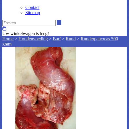
Contact
Sitemap
Zoeken
Uw winkelwagen is leeg!
Home
>
Hondenvoeding
>
Barf
>
Rund
>
Runderpancreas 500
gram