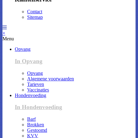
Contact
Sitemap
×
Menu
Opvang
In Opvang
Opvang
Algemene voorwaarden
Tarieven
Vaccinaties
Hondenvoeding
In Hondenvoeding
Barf
Brokken
Gestoomd
KVV