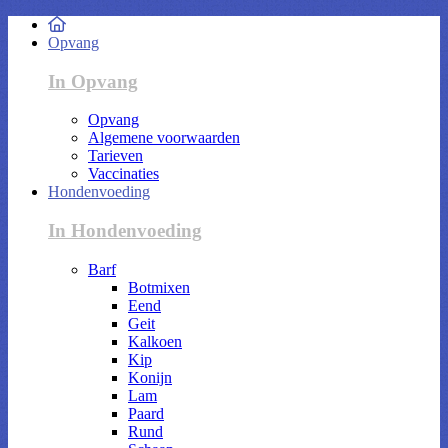
Opvang
In Opvang
Opvang
Algemene voorwaarden
Tarieven
Vaccinaties
Hondenvoeding
In Hondenvoeding
Barf
Botmixen
Eend
Geit
Kalkoen
Kip
Konijn
Lam
Paard
Rund