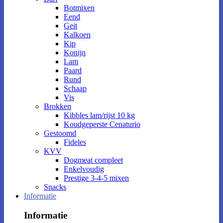
Botmixen
Eend
Geit
Kalkoen
Kip
Konijn
Lam
Paard
Rund
Schaap
Vis
Brokken
Kibbles lam/rijst 10 kg
Koudgeperste Cenaturio
Gestoomd
Fideles
KVV
Dogmeat compleet
Enkelvoudig
Prestige 3-4-5 mixen
Snacks
Informatie
Informatie