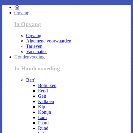
Opvang
In Opvang
Opvang
Algemene voorwaarden
Tarieven
Vaccinaties
Hondenvoeding
In Hondenvoeding
Barf
Botmixen
Eend
Geit
Kalkoen
Kip
Konijn
Lam
Paard
Rund