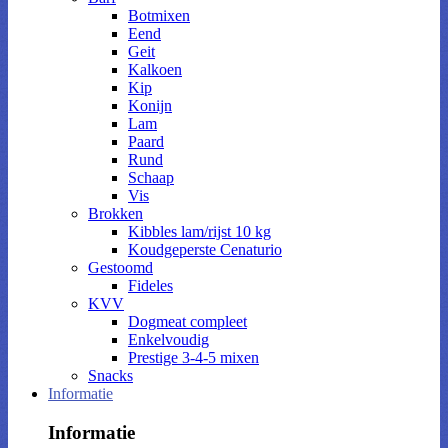
Botmixen
Eend
Geit
Kalkoen
Kip
Konijn
Lam
Paard
Rund
Schaap
Vis
Brokken
Kibbles lam/rijst 10 kg
Koudgeperste Cenaturio
Gestoomd
Fideles
KVV
Dogmeat compleet
Enkelvoudig
Prestige 3-4-5 mixen
Snacks
Informatie
Informatie