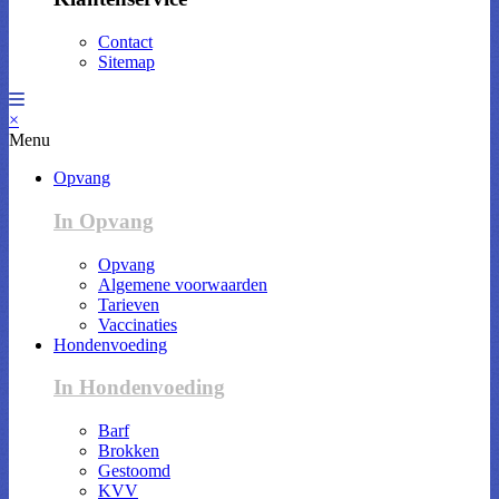
Contact
Sitemap
×
Menu
Opvang
In Opvang
Opvang
Algemene voorwaarden
Tarieven
Vaccinaties
Hondenvoeding
In Hondenvoeding
Barf
Brokken
Gestoomd
KVV