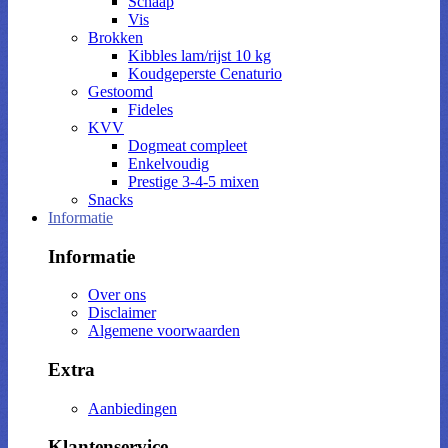
Schaap
Vis
Brokken
Kibbles lam/rijst 10 kg
Koudgeperste Cenaturio
Gestoomd
Fideles
KVV
Dogmeat compleet
Enkelvoudig
Prestige 3-4-5 mixen
Snacks
Informatie
Informatie
Over ons
Disclaimer
Algemene voorwaarden
Extra
Aanbiedingen
Klantenservice