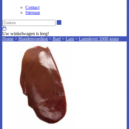
Contact
Sitemap
Zoeken
Uw winkelwagen is leeg!
Home
>
Hondenvoeding
>
Barf
>
Lam
>
Lamslever 1000 gram