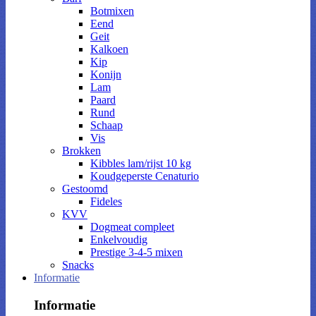
Botmixen
Eend
Geit
Kalkoen
Kip
Konijn
Lam
Paard
Rund
Schaap
Vis
Brokken
Kibbles lam/rijst 10 kg
Koudgeperste Cenaturio
Gestoomd
Fideles
KVV
Dogmeat compleet
Enkelvoudig
Prestige 3-4-5 mixen
Snacks
Informatie
Informatie