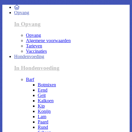
Opvang
In Opvang
Opvang
Algemene voorwaarden
Tarieven
Vaccinaties
Hondenvoeding
In Hondenvoeding
Barf
Botmixen
Eend
Geit
Kalkoen
Kip
Konijn
Lam
Paard
Rund