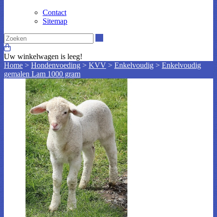
Contact
Sitemap
Zoeken
Uw winkelwagen is leeg!
Home
>
Hondenvoeding
>
KVV
>
Enkelvoudig
>
Enkelvoudig
gemalen Lam 1000 gram