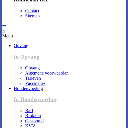
Contact
Sitemap
×
Menu
Opvang
In Opvang
Opvang
Algemene voorwaarden
Tarieven
Vaccinaties
Hondenvoeding
In Hondenvoeding
Barf
Brokken
Gestoomd
KVV