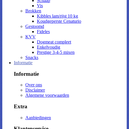
Schaap
Vis
Brokken
Kibbles lam/rijst 10 kg
Koudgeperste Cenaturio
Gestoomd
Fideles
KVV
Dogmeat compleet
Enkelvoudig
Prestige 3-4-5 mixen
Snacks
Informatie
Informatie
Over ons
Disclaimer
Algemene voorwaarden
Extra
Aanbiedingen
Klantenservice