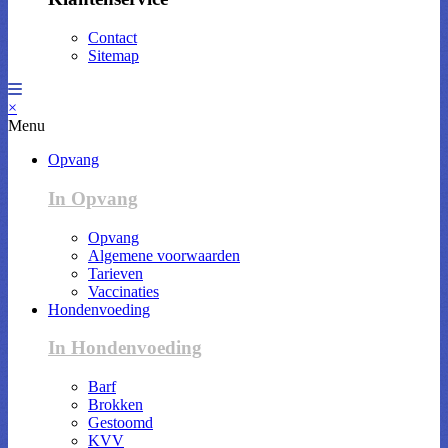
Contact
Sitemap
×
Menu
Opvang
In Opvang
Opvang
Algemene voorwaarden
Tarieven
Vaccinaties
Hondenvoeding
In Hondenvoeding
Barf
Brokken
Gestoomd
KVV