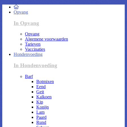
Opvang
In Opvang
Opvang
Algemene voorwaarden
Tarieven
Vaccinaties
Hondenvoeding
In Hondenvoeding
Barf
Botmixen
Eend
Geit
Kalkoen
Kip
Konijn
Lam
Paard
Rund