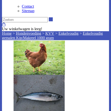
Contact
Sitemap
Zoeken
Uw winkelwagen is leeg!
Home
>
Hondenvoeding
>
KVV
>
Enkelvoudig
>
Enkelvoudig
gemalen Kip/Makreel 1000 gram