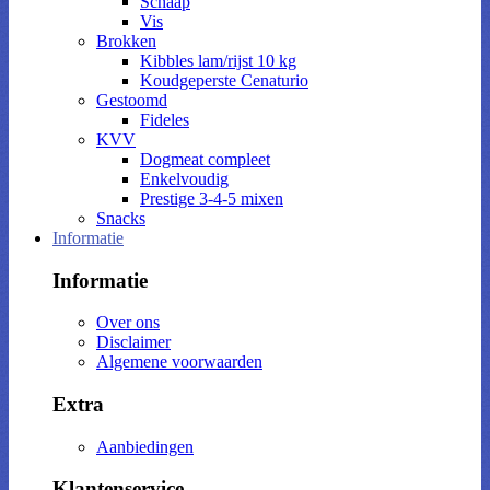
Schaap
Vis
Brokken
Kibbles lam/rijst 10 kg
Koudgeperste Cenaturio
Gestoomd
Fideles
KVV
Dogmeat compleet
Enkelvoudig
Prestige 3-4-5 mixen
Snacks
Informatie
Informatie
Over ons
Disclaimer
Algemene voorwaarden
Extra
Aanbiedingen
Klantenservice