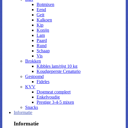
Botmixen
Eend
Geit
Kalkoen
Kip
Konijn
Lam
Paard
Rund
Schaap
Vis
Brokken
Kibbles lam/rijst 10 kg
Koudgeperste Cenaturio
Gestoomd
Fideles
KVV
Dogmeat compleet
Enkelvoudig
Prestige 3-4-5 mixen
Snacks
Informatie
Informatie