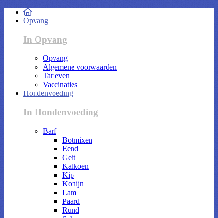
Opvang
In Opvang
Opvang
Algemene voorwaarden
Tarieven
Vaccinaties
Hondenvoeding
In Hondenvoeding
Barf
Botmixen
Eend
Geit
Kalkoen
Kip
Konijn
Lam
Paard
Rund