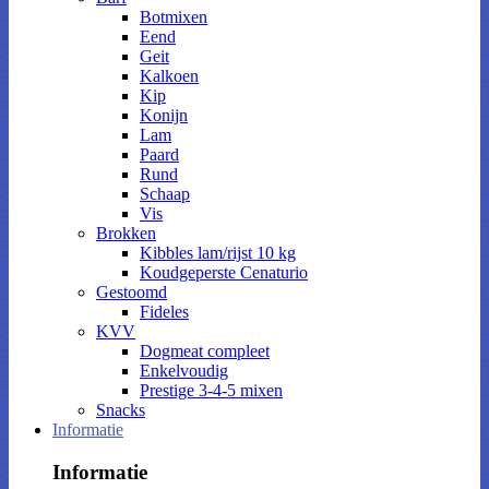
Botmixen
Eend
Geit
Kalkoen
Kip
Konijn
Lam
Paard
Rund
Schaap
Vis
Brokken
Kibbles lam/rijst 10 kg
Koudgeperste Cenaturio
Gestoomd
Fideles
KVV
Dogmeat compleet
Enkelvoudig
Prestige 3-4-5 mixen
Snacks
Informatie
Informatie