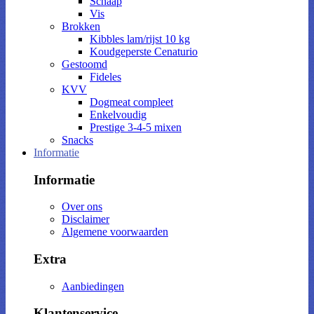
Schaap
Vis
Brokken
Kibbles lam/rijst 10 kg
Koudgeperste Cenaturio
Gestoomd
Fideles
KVV
Dogmeat compleet
Enkelvoudig
Prestige 3-4-5 mixen
Snacks
Informatie
Informatie
Over ons
Disclaimer
Algemene voorwaarden
Extra
Aanbiedingen
Klantenservice