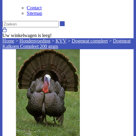
Contact
Sitemap
Zoeken
Uw winkelwagen is leeg!
Home
>
Hondenvoeding
>
KVV
>
Dogmeat compleet
>
Dogmeat
Kalkoen Compleet 200 gram