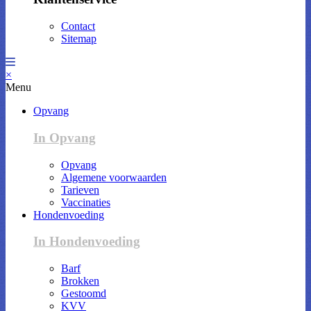
Contact
Sitemap
×
Menu
Opvang
In Opvang
Opvang
Algemene voorwaarden
Tarieven
Vaccinaties
Hondenvoeding
In Hondenvoeding
Barf
Brokken
Gestoomd
KVV